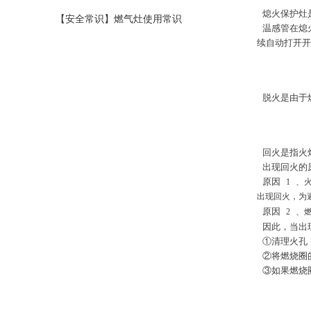
熄火保护灶
上您受益
【安全常识】燃气灶使用常识
温感管在熄
续自动打开开
六、什么是
脱火是由于
七、什么是
回火是指火
出现回火的
原因
1
、
出现回火，为
原因
2
、
因此，当出
①清理火孔
②将燃烧圈
③如果燃烧
八、燃气灶