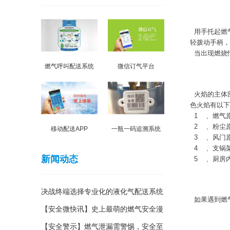
二、燃气灶
用手托起燃
轻拨动手柄，
当出现燃烧
燃气呼叫配送系统
微信订气平台
三、燃气灶
火焰的主体
色火焰有以下
1
、燃气
2
、粉尘
移动配送APP
一瓶一码追溯系统
3
、风门
4
、支锅
新闻动态
5
、厨房
四、当遇到
决战终端选择专业化的液化气配送系统
如果遇到燃
【安全微快讯】史上最萌的燃气安全漫
五、熄火保
画，居家必备
【安全警示】燃气泄漏需警惕，安全至