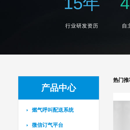
15
年
4
行业研发资历
自
热门推
产品中心
燃气呼叫配送系统
微信订气平台