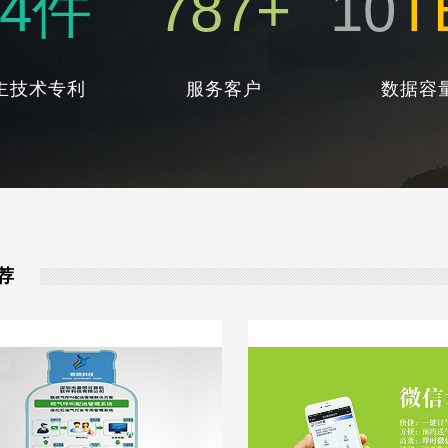
5
件
800
+
10
T
主技术专利
服务客户
数据容
荐