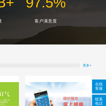
B+
99
.5%
量
客户满意度
更多+
在线
客服
联系
电话